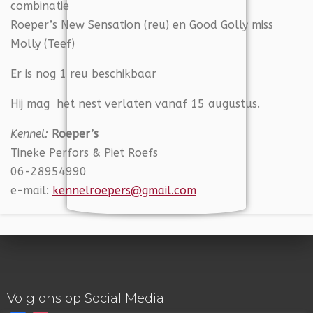
combinatie
Roeper’s New Sensation (reu) en Good Golly miss
Molly (Teef)
Er is nog 1 reu beschikbaar
Hij mag het nest verlaten vanaf 15 augustus.
Kennel:
Roeper’s
Tineke Perfors & Piet Roefs
06-28954990
e-mail:
kennelroepers@gmail.com
Volg ons op Social Media