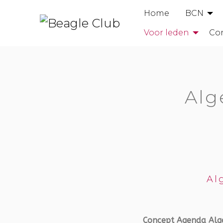
Home
BCN
Voor leden
Co
Alg
Al
Concept Agenda Alg