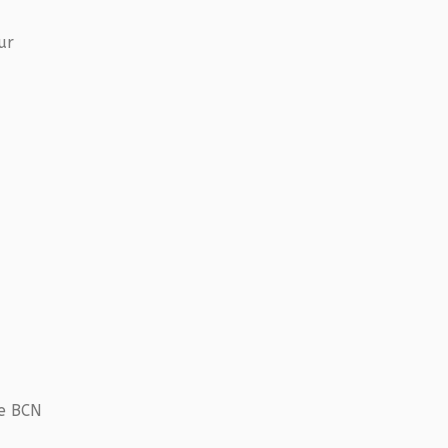
ur
de BCN