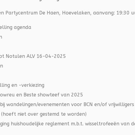
 en Partycentrum De Haen, Hoevelaken, aanvang: 19:30 u
elling agenda
n
ept Notulen ALV 16-04-2025
en
ling en -verkiezing
showreu en Beste showteef van 2025
 bij wandelingen/evenementen voor BCN en/of vrijwilligers
(hoeft niet over gestemd te worden)
iging huishoudelijke reglement m.b.t. wisseltrofeeën van 