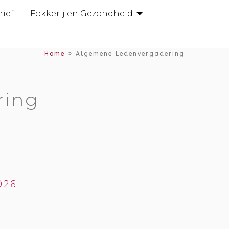
hief
Fokkerij en Gezondheid
Home
»
Algemene Ledenvergadering
ring
026