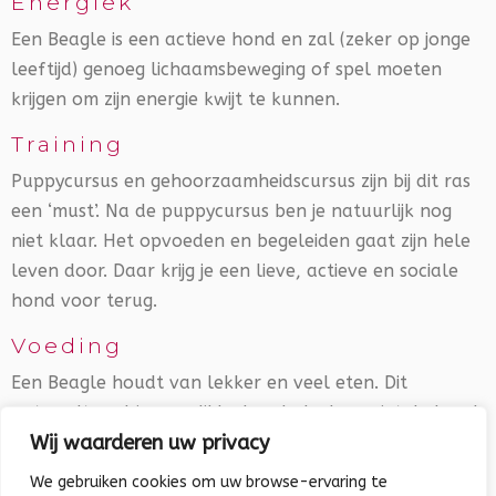
Energiek
Een Beagle is een actieve hond en zal (zeker op jonge
leeftijd) genoeg lichaamsbeweging of spel moeten
krijgen om zijn energie kwijt te kunnen.
Training
Puppycursus en gehoorzaamheidscursus zijn bij dit ras
een ‘must’. Na de puppycursus ben je natuurlijk nog
niet klaar. Het opvoeden en begeleiden gaat zijn hele
leven door. Daar krijg je een lieve, actieve en sociale
hond voor terug.
Voeding
Een Beagle houdt van lekker en veel eten. Dit
ontaardt snel in een dikke hond als daar niet de hand
Wij waarderen uw privacy
aan wordt gehouden. Vooral bij een hond die zo van
eten houdt, is het belangrijk hem niet te leren
We gebruiken cookies om uw browse-ervaring te