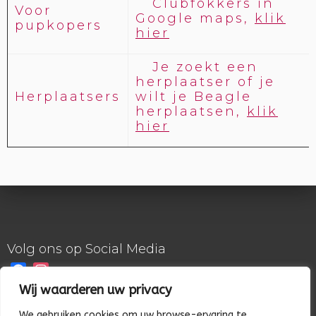
Clubfokkers in
Voor
Google maps,
klik
pupkopers
hier
Je zoekt een
herplaatser of je
Herplaatsers
wilt je Beagle
herplaatsen,
klik
hier
Volg ons op Social Media
Facebook
Instagram
Wij waarderen uw privacy
© 2026 Beagle Club Nederland
We gebruiken cookies om uw browse-ervaring te