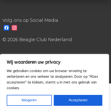
Volg ons op Social Media
Facebook
Instagram
© 2026 Beagle Club Nederland
Wij waarderen uw privacy
We gebruiken cookies om uw browse-ervaring te
© Beagle Club
verbeteren en ons verkeer te analyseren. Door op "Alles
Website laten maken
: Nowweb.nl
accepteren" te klikken, stemt u in met ons gebruik van
cookies.
Weigeren
Accepteren