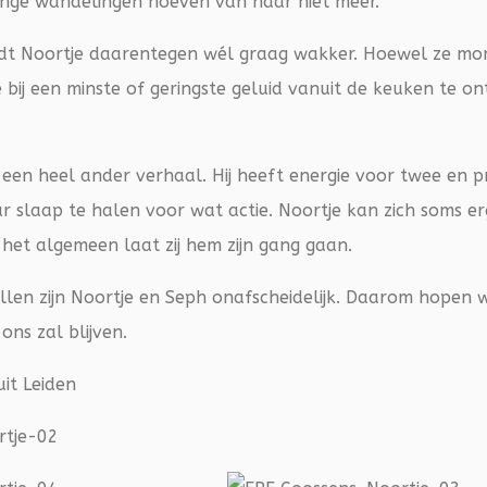
ange wandelingen hoeven van haar niet meer.
dt Noortje daarentegen wél graag wakker. Hoewel ze m
e bij een minste of geringste geluid vanuit de keuken te o
een heel ander verhaal. Hij heeft energie voor twee en p
r slaap te halen voor wat actie. Noortje kan zich soms e
het algemeen laat zij hem zijn gang gaan.
len zijn Noortje en Seph onafscheidelijk. Daarom hopen w
 ons zal blijven.
uit Leiden