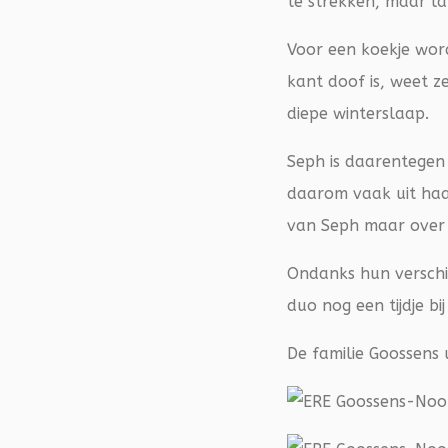
te strekken, maar l
Voor een koekje wor
kant doof is, weet z
diepe winterslaap.
Seph is daarentegen 
daarom vaak uit haa
van Seph maar over 
Ondanks hun verschil
duo nog een tijdje bij
De familie Goossens 