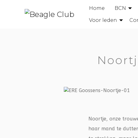
Home
BCN
Voor leden
Co
Noortj
Noortje, onze trouwe 
haar mand te dutten