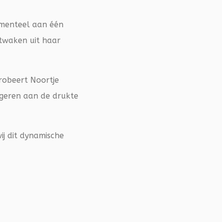
omenteel aan één
ntwaken uit haar
robeert Noortje
rgeren aan de drukte
ij dit dynamische