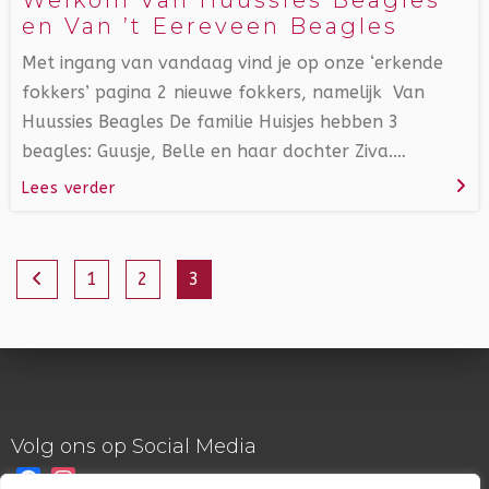
en Van ’t Eereveen Beagles
Met ingang van vandaag vind je op onze ‘erkende
fokkers’ pagina 2 nieuwe fokkers, namelijk Van
Huussies Beagles De familie Huisjes hebben 3
beagles: Guusje, Belle en haar dochter Ziva.…
Lees verder
Navigatie
1
2
3
Volg ons op Social Media
Facebook
Instagram