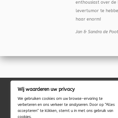
enthousiast over de 
levertumor te hebbe
haar enorm!
Jan & Sandra de Poote
Wij waarderen uw privacy
We gebruiken cookies om uw browse-ervaring te
Volg ons op Social Media
verbeteren en ons verkeer te analyseren. Door op "Alles
Facebook
Instagram
accepteren" te klikken, stemt u in met ons gebruik van
cookies.