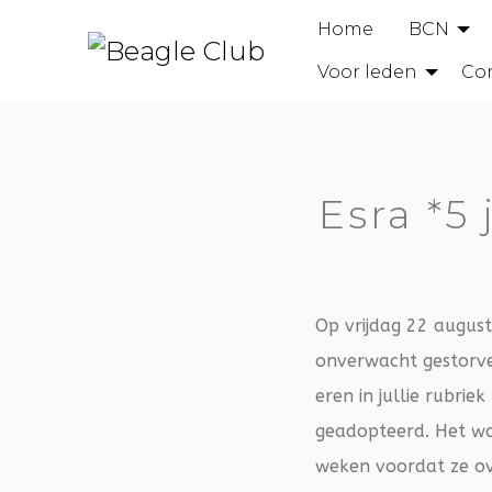
Home
BCN
Voor leden
Co
Esra *5
Op vrijdag 22 augustu
onverwacht gestorve
eren in jullie rubrie
geadopteerd. Het was
weken voordat ze ov